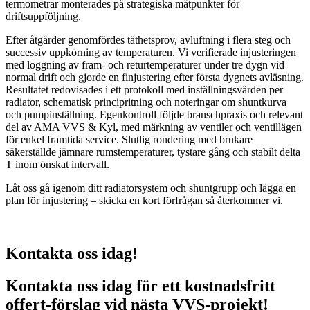
termometrar monterades på strategiska mätpunkter för
driftsuppföljning.
Efter åtgärder genomfördes täthetsprov, avluftning i flera steg och
successiv uppkörning av temperaturen. Vi verifierade injusteringen
med loggning av fram- och returtemperaturer under tre dygn vid
normal drift och gjorde en finjustering efter första dygnets avläsning.
Resultatet redovisades i ett protokoll med inställningsvärden per
radiator, schematisk principritning och noteringar om shuntkurva
och pumpinställning. Egenkontroll följde branschpraxis och relevant
del av AMA VVS & Kyl, med märkning av ventiler och ventillägen
för enkel framtida service. Slutlig rondering med brukare
säkerställde jämnare rumstemperaturer, tystare gång och stabilt delta
T inom önskat intervall.
Låt oss gå igenom ditt radiatorsystem och shuntgrupp och lägga en
plan för injustering – skicka en kort förfrågan så återkommer vi.
Kontakta oss idag!
Kontakta oss idag för ett kostnadsfritt
offert-förslag vid nästa VVS-projekt!