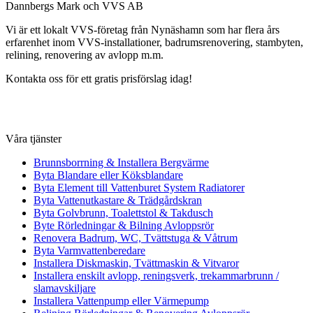
Dannbergs Mark och VVS AB
Vi är ett lokalt VVS-företag från Nynäshamn som har flera års
erfarenhet inom VVS-installationer, badrumsrenovering, stambyten,
relining, renovering av avlopp m.m.
Kontakta oss för ett gratis prisförslag idag!
Våra tjänster
Brunnsborrning & Installera Bergvärme
Byta Blandare eller Köksblandare
Byta Element till Vattenburet System Radiatorer
Byta Vattenutkastare & Trädgårdskran
Byta Golvbrunn, Toalettstol & Takdusch
Byte Rörledningar & Bilning Avloppsrör
Renovera Badrum, WC, Tvättstuga & Våtrum
Byta Varmvattenberedare
Installera Diskmaskin, Tvättmaskin & Vitvaror
Installera enskilt avlopp, reningsverk, trekammarbrunn /
slamavskiljare
Installera Vattenpump eller Värmepump