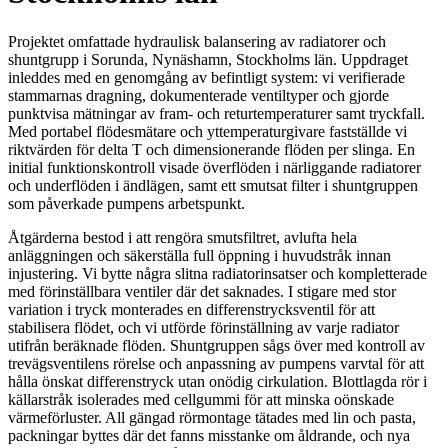
Projektet omfattade hydraulisk balansering av radiatorer och
shuntgrupp i Sorunda, Nynäshamn, Stockholms län. Uppdraget
inleddes med en genomgång av befintligt system: vi verifierade
stammarnas dragning, dokumenterade ventiltyper och gjorde
punktvisa mätningar av fram- och returtemperaturer samt tryckfall.
Med portabel flödesmätare och yttemperaturgivare fastställde vi
riktvärden för delta T och dimensionerande flöden per slinga. En
initial funktionskontroll visade överflöden i närliggande radiatorer
och underflöden i ändlägen, samt ett smutsat filter i shuntgruppen
som påverkade pumpens arbetspunkt.
Åtgärderna bestod i att rengöra smutsfiltret, avlufta hela
anläggningen och säkerställa full öppning i huvudstråk innan
injustering. Vi bytte några slitna radiatorinsatser och kompletterade
med förinställbara ventiler där det saknades. I stigare med stor
variation i tryck monterades en differenstrycksventil för att
stabilisera flödet, och vi utförde förinställning av varje radiator
utifrån beräknade flöden. Shuntgruppen sågs över med kontroll av
trevägsventilens rörelse och anpassning av pumpens varvtal för att
hålla önskat differenstryck utan onödig cirkulation. Blottlagda rör i
källarstråk isolerades med cellgummi för att minska oönskade
värmeförluster. All gängad rörmontage tätades med lin och pasta,
packningar byttes där det fanns misstanke om åldrande, och nya