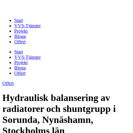
Skip
to
content
Start
VVS-Tjänster
Projekt
Blogg
Offert
Start
VVS-Tjänster
Projekt
Blogg
Offert
Offert
Hydraulisk balansering av
radiatorer och shuntgrupp i
Sorunda, Nynäshamn,
Stockholms län