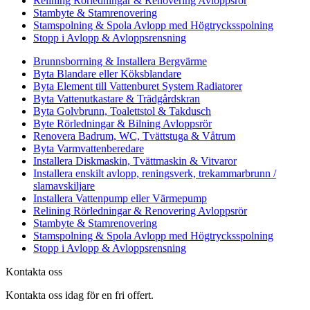
Relining Rörledningar & Renovering Avloppsrör
Stambyte & Stamrenovering
Stamspolning & Spola Avlopp med Högtrycksspolning
Stopp i Avlopp & Avloppsrensning
Brunnsborrning & Installera Bergvärme
Byta Blandare eller Köksblandare
Byta Element till Vattenburet System Radiatorer
Byta Vattenutkastare & Trädgårdskran
Byta Golvbrunn, Toalettstol & Takdusch
Byte Rörledningar & Bilning Avloppsrör
Renovera Badrum, WC, Tvättstuga & Våtrum
Byta Varmvattenberedare
Installera Diskmaskin, Tvättmaskin & Vitvaror
Installera enskilt avlopp, reningsverk, trekammarbrunn /
slamavskiljare
Installera Vattenpump eller Värmepump
Relining Rörledningar & Renovering Avloppsrör
Stambyte & Stamrenovering
Stamspolning & Spola Avlopp med Högtrycksspolning
Stopp i Avlopp & Avloppsrensning
Kontakta oss
Kontakta oss idag för en fri offert.