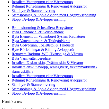
Installera Vattenpump eller Värmepump
Relining Rörledningar & Renovering Avloppsrör
Stambyte & Stamrenovering
Stamspolning & Spola Avlopp med Högtrycksspolning
Stopp i Avlopp & Avloppsrensning
Brunnsborrning & Installera Bergvärme
Byta Blandare eller Köksblandare
Byta Element till Vattenburet System Radiatorer
Byta Vattenutkastare & Trädgårdskran
Byta Golvbrunn, Toalettstol & Takdusch
Byte Rörledningar & Bilning Avloppsrör
Renovera Badrum, WC, Tvättstuga & Våtrum
Byta Varmvattenberedare
Installera Diskmaskin, Tvättmaskin & Vitvaror
Installera enskilt avlopp, reningsverk, trekammarbrunn /
slamavskiljare
Installera Vattenpump eller Värmepump
Relining Rörledningar & Renovering Avloppsrör
Stambyte & Stamrenovering
Stamspolning & Spola Avlopp med Högtrycksspolning
Stopp i Avlopp & Avloppsrensning
Kontakta oss