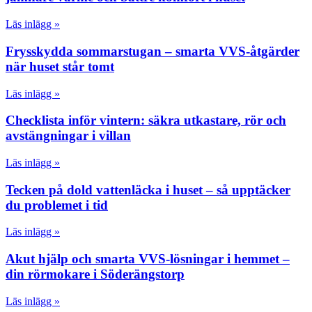
Läs inlägg »
Frysskydda sommarstugan – smarta VVS-åtgärder
när huset står tomt
Läs inlägg »
Checklista inför vintern: säkra utkastare, rör och
avstängningar i villan
Läs inlägg »
Tecken på dold vattenläcka i huset – så upptäcker
du problemet i tid
Läs inlägg »
Akut hjälp och smarta VVS-lösningar i hemmet –
din rörmokare i Söderängstorp
Läs inlägg »