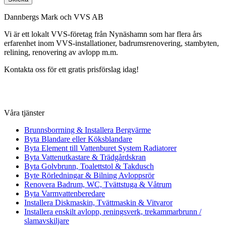
Dannbergs Mark och VVS AB
Vi är ett lokalt VVS-företag från Nynäshamn som har flera års
erfarenhet inom VVS-installationer, badrumsrenovering, stambyten,
relining, renovering av avlopp m.m.
Kontakta oss för ett gratis prisförslag idag!
Våra tjänster
Brunnsborrning & Installera Bergvärme
Byta Blandare eller Köksblandare
Byta Element till Vattenburet System Radiatorer
Byta Vattenutkastare & Trädgårdskran
Byta Golvbrunn, Toalettstol & Takdusch
Byte Rörledningar & Bilning Avloppsrör
Renovera Badrum, WC, Tvättstuga & Våtrum
Byta Varmvattenberedare
Installera Diskmaskin, Tvättmaskin & Vitvaror
Installera enskilt avlopp, reningsverk, trekammarbrunn /
slamavskiljare