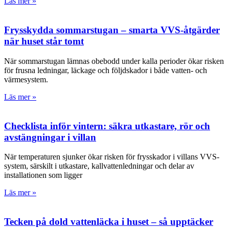
Läs mer »
Frysskydda sommarstugan – smarta VVS-åtgärder
när huset står tomt
När sommarstugan lämnas obebodd under kalla perioder ökar risken
för frusna ledningar, läckage och följdskador i både vatten- och
värmesystem.
Läs mer »
Checklista inför vintern: säkra utkastare, rör och
avstängningar i villan
När temperaturen sjunker ökar risken för frysskador i villans VVS-
system, särskilt i utkastare, kallvattenledningar och delar av
installationen som ligger
Läs mer »
Tecken på dold vattenläcka i huset – så upptäcker