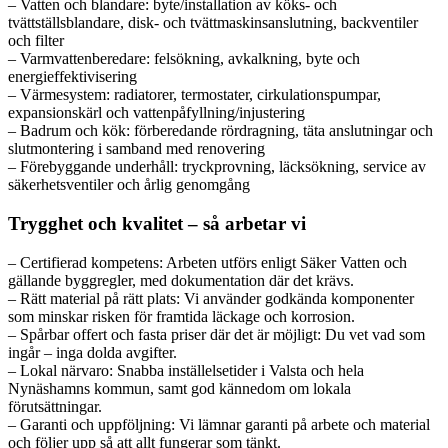
– Vatten och blandare: byte/installation av köks- och
tvättställsblandare, disk- och tvättmaskinsanslutning, backventiler
och filter
– Varmvattenberedare: felsökning, avkalkning, byte och
energieffektivisering
– Värmesystem: radiatorer, termostater, cirkulationspumpar,
expansionskärl och vattenpåfyllning/injustering
– Badrum och kök: förberedande rördragning, täta anslutningar och
slutmontering i samband med renovering
– Förebyggande underhåll: tryckprovning, läcksökning, service av
säkerhetsventiler och årlig genomgång
Trygghet och kvalitet – så arbetar vi
– Certifierad kompetens: Arbeten utförs enligt Säker Vatten och
gällande byggregler, med dokumentation där det krävs.
– Rätt material på rätt plats: Vi använder godkända komponenter
som minskar risken för framtida läckage och korrosion.
– Spårbar offert och fasta priser där det är möjligt: Du vet vad som
ingår – inga dolda avgifter.
– Lokal närvaro: Snabba inställelsetider i Valsta och hela
Nynäshamns kommun, samt god kännedom om lokala
förutsättningar.
– Garanti och uppföljning: Vi lämnar garanti på arbete och material
och följer upp så att allt fungerar som tänkt.