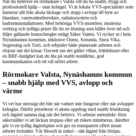
När du behöver en rörmokare i Valsta vill du ha snabb, trygg och
professionell hjälp – utan krångel. Vi är lokala VVS-specialister som
hanterar allt från akuta läckage och stopp i avlopp till byte av
blandare, varmvattenberedare, radiatorsystem och
badrumsinstallationer. Med behöriga VVS-montörer, moderna
verktyg och tydliga priser får du en lösning som håller över tid och
följer gällande branschregler enligt Säker Vatten. Vi rycker ut i hela
Nynäshamns kommun, inklusive Ösmo, Sorunda, Stora Vika,
Segersäng och Torö, och erbjuder både planerade arbeten och
rörjour när det krisar. Oavsett om det gäller villan, fritidshuset eller
en BRF-fastighet kan du lita på snabb inställelse, god
kommunikation och ett väl utfört arbete.
Rörmokare Valsta, Nynäshamns kommun
– snabb hjälp med VVS, avlopp och
värme
Vi vet hur stressigt det blir när vattnet inte fungerar eller när avloppet
krånglar. Därför prioriterar vi akuta uppdrag med snabb felsökning
och åtgärd samma dag när det behövs. Vi arbetar metodiskt: först
säkerställer vi att läckan stoppas eller att risken minimeras, därefter
gör vi en tydlig åtgärdsplan och ger en transparent offert innan
arbetet fortsätter. Vår filosofi är enkel – rätt åtgärd från början,