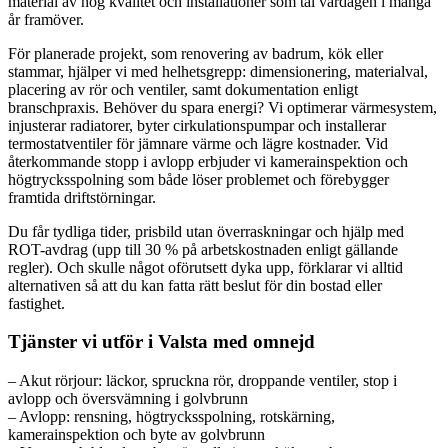
material av hög kvalitet och installationer som tål vardagen i många
år framöver.
För planerade projekt, som renovering av badrum, kök eller
stammar, hjälper vi med helhetsgrepp: dimensionering, materialval,
placering av rör och ventiler, samt dokumentation enligt
branschpraxis. Behöver du spara energi? Vi optimerar värmesystem,
injusterar radiatorer, byter cirkulationspumpar och installerar
termostatventiler för jämnare värme och lägre kostnader. Vid
återkommande stopp i avlopp erbjuder vi kamerainspektion och
högtrycksspolning som både löser problemet och förebygger
framtida driftstörningar.
Du får tydliga tider, prisbild utan överraskningar och hjälp med
ROT-avdrag (upp till 30 % på arbetskostnaden enligt gällande
regler). Och skulle något oförutsett dyka upp, förklarar vi alltid
alternativen så att du kan fatta rätt beslut för din bostad eller
fastighet.
Tjänster vi utför i Valsta med omnejd
– Akut rörjour: läckor, spruckna rör, droppande ventiler, stop i
avlopp och översvämning i golvbrunn
– Avlopp: rensning, högtrycksspolning, rotskärning,
kamerainspektion och byte av golvbrunn