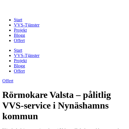
Skip
to
content
Start
VVS-Tjänster
Projekt
Blogg
Offert
Start
VVS-Tjänster
Projekt
Blogg
Offert
Offert
Rörmokare Valsta – pålitlig
VVS-service i Nynäshamns
kommun