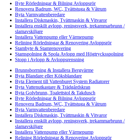
Byte Rörledningar & Bilning Avloppsrör
Renovera Badrum, WC, Tvättstuga & Våtrum
Byta Varmvattenberedare
Installera Diskmaskin, Tvättmaskin & Vitvaror
Installera enskilt avlopp, reningsverk, trekammarbrunn /
slamavskiljare
Installera Vattenpump eller Värmepump
Relining Rörledningar & Renovering Avloppsrör
Stambyte & Stamrenovering
Stamspolning & Spola Avlopp med Högtrycksspolning
Stopp i Avlopp & Avloppsrensning
Brunnsborrning & Installera Bergvärme
Byta Blandare eller Köksblandare
Byta Element till Vattenburet System Radiatorer
Byta Vattenutkastare & Trädgårdskran
Byta Golvbrunn, Toalettstol & Takdusch
Byte Rörledningar & Bilning Avloppsrör
Renovera Badrum, WC, Tvättstuga & Våtrum
Byta Varmvattenberedare
Installera Diskmaskin, Tvättmaskin & Vitvaror
Installera enskilt avlopp, reningsverk, trekammarbrunn /
slamavskiljare
Installera Vattenpump eller Värmepump
Relining Rörledningar & Renovering Avloppsrör