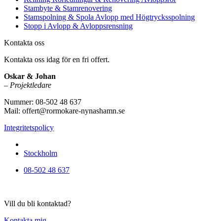
Stambyte & Stamrenovering
Stamspolning & Spola Avlopp med Högtrycksspolning
Stopp i Avlopp & Avloppsrensning
Kontakta oss
Kontakta oss idag för en fri offert.
Oskar & Johan
– Projektledare
Nummer: 08-502 48 637
Mail: offert@rormokare-nynashamn.se
Integritetspolicy
Vi utför arbeten i hela
Stockholm
08-502 48 637
Vill du bli kontaktad?
Kontakta mig