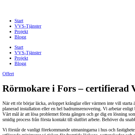
Skip
to
content
Start
VVS-Tjänster
Projekt
Blogg
Start
VVS-Tjänster
Projekt
Blogg
Offert
Rörmokare i Fors – certifierad
När ett rör börjar läcka, avloppet krånglar eller värmen inte vill start
planerad installation eller en hel badrumsrenovering. Vi arbetar enlig
Vårt mål är att lösa problemet första gången och ge dig en lösning som 
smidig process från första kontakt till slutfört arbete. Behöver du sna
Vi förstår de vanligt förekommande utmaningarna i hus och fastigheter 