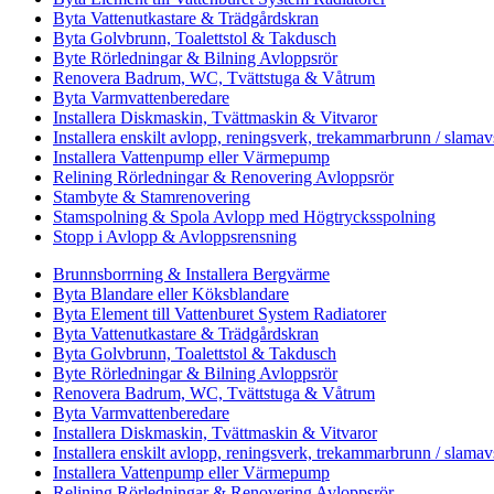
Byta Vattenutkastare & Trädgårdskran
Byta Golvbrunn, Toalettstol & Takdusch
Byte Rörledningar & Bilning Avloppsrör
Renovera Badrum, WC, Tvättstuga & Våtrum
Byta Varmvattenberedare
Installera Diskmaskin, Tvättmaskin & Vitvaror
Installera enskilt avlopp, reningsverk, trekammarbrunn / slamav
Installera Vattenpump eller Värmepump
Relining Rörledningar & Renovering Avloppsrör
Stambyte & Stamrenovering
Stamspolning & Spola Avlopp med Högtrycksspolning
Stopp i Avlopp & Avloppsrensning
Brunnsborrning & Installera Bergvärme
Byta Blandare eller Köksblandare
Byta Element till Vattenburet System Radiatorer
Byta Vattenutkastare & Trädgårdskran
Byta Golvbrunn, Toalettstol & Takdusch
Byte Rörledningar & Bilning Avloppsrör
Renovera Badrum, WC, Tvättstuga & Våtrum
Byta Varmvattenberedare
Installera Diskmaskin, Tvättmaskin & Vitvaror
Installera enskilt avlopp, reningsverk, trekammarbrunn / slamav
Installera Vattenpump eller Värmepump
Relining Rörledningar & Renovering Avloppsrör