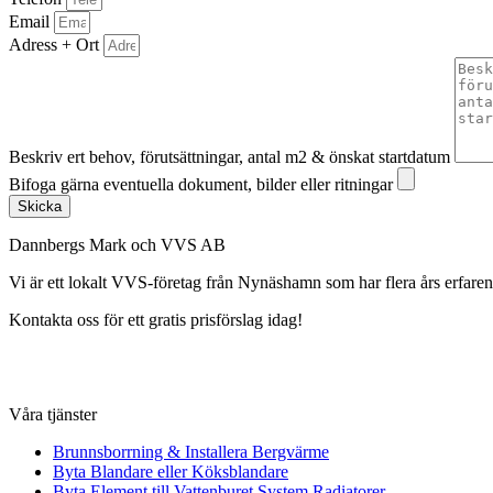
Email
Adress + Ort
Beskriv ert behov, förutsättningar, antal m2 & önskat startdatum
Bifoga gärna eventuella dokument, bilder eller ritningar
Skicka
Dannbergs Mark och VVS AB
Vi är ett lokalt VVS-företag från Nynäshamn som har flera års erfare
Kontakta oss för ett gratis prisförslag idag!
Våra tjänster
Brunnsborrning & Installera Bergvärme
Byta Blandare eller Köksblandare
Byta Element till Vattenburet System Radiatorer