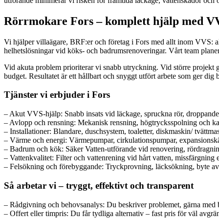
utförande minimerar vi risken för framtida läckage, vattenskador och
Rörrmokare Fors – komplett hjälp med VV
Vi hjälper villaägare, BRF:er och företag i Fors med allt inom VVS: a
helhetslösningar vid köks- och badrumsrenoveringar. Vårt team planerar
Vid akuta problem prioriterar vi snabb utryckning. Vid större projekt gö
budget. Resultatet är ett hållbart och snyggt utfört arbete som ger di
Tjänster vi erbjuder i Fors
– Akut VVS-hjälp: Snabb insats vid läckage, spruckna rör, droppande 
– Avlopp och rensning: Mekanisk rensning, högtrycksspolning och k
– Installationer: Blandare, duschsystem, toaletter, diskmaskin/ tvätt
– Värme och energi: Värmepumpar, cirkulationspumpar, expansionskär
– Badrum och kök: Säker Vatten-utförande vid renovering, rördragnin
– Vattenkvalitet: Filter och vattenrening vid hårt vatten, missfärgning e
– Felsökning och förebyggande: Tryckprovning, läcksökning, byte av pa
Så arbetar vi – tryggt, effektivt och transparent
– Rådgivning och behovsanalys: Du beskriver problemet, gärna med bi
– Offert eller timpris: Du får tydliga alternativ – fast pris för väl avgr