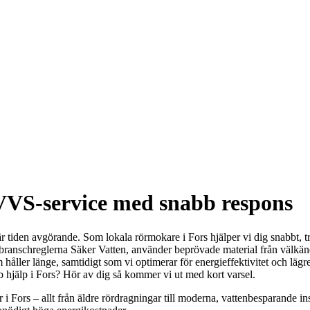
 VVS-service med snabb respons
a är tiden avgörande. Som lokala rörmokare i Fors hjälper vi dig snabbt, t
t branschreglerna Säker Vatten, använder beprövade material från välkän
håller länge, samtidigt som vi optimerar för energieffektivitet och lägr
bb hjälp i Fors? Hör av dig så kommer vi ut med kort varsel.
i Fors – allt från äldre rördragningar till moderna, vattenbesparande ins