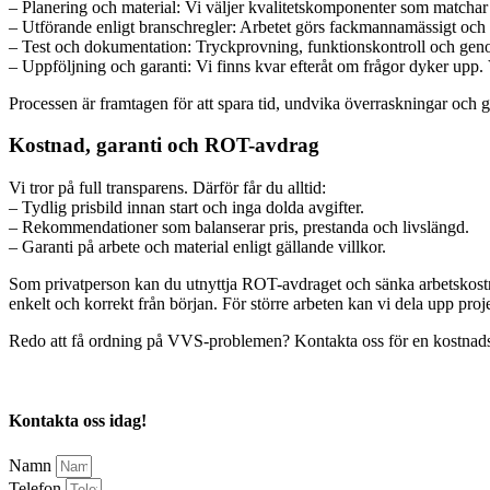
– Planering och material: Vi väljer kvalitetskomponenter som matchar 
– Utförande enligt branschregler: Arbetet görs fackmannamässigt och e
– Test och dokumentation: Tryckprovning, funktionskontroll och genom
– Uppföljning och garanti: Vi finns kvar efteråt om frågor dyker upp. V
Processen är framtagen för att spara tid, undvika överraskningar och g
Kostnad, garanti och ROT-avdrag
Vi tror på full transparens. Därför får du alltid:
– Tydlig prisbild innan start och inga dolda avgifter.
– Rekommendationer som balanserar pris, prestanda och livslängd.
– Garanti på arbete och material enligt gällande villkor.
Som privatperson kan du utnyttja ROT-avdraget och sänka arbetskostnade
enkelt och korrekt från början. För större arbeten kan vi dela upp projek
Redo att få ordning på VVS-problemen? Kontakta oss för en kostnadsfri
Kontakta oss idag!
Namn
Telefon