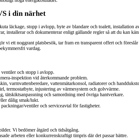
 onödigt höga energikostnader.
S i din närhet
kuta läckage, stopp i avlopp, byte av blandare och toalett, installati
, installerar och dokumenterar enligt gällande regler så att du kan kän
r vi ett noggrant platsbesök, tar fram en transparent offert och föreslår
g bekymmersfri vardag.
ventiler och stopp i avlopp.
amera-inspektion vid återkommande problem.
maskin, varmvattenberedare, vattenmätarkonsol, radiatorer och handduksto
l, termostatbyte, injustering av värmesystem och golvvärme.
g, tätskiktsanpassning och samordning med övriga hantverkare.
ller dålig smak/lukt.
ckningar/ventiler och serviceavtal för fastigheter.
lder. Vi bedömer åtgärd och tidsåtgång.
änsade arbeten eller konkurrenskraftigt timpris där det passar bättre.