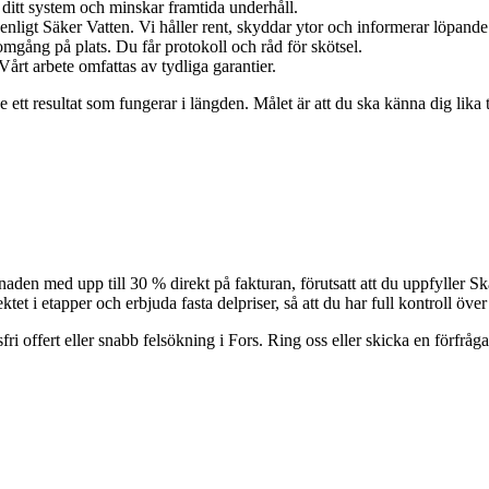
ditt system och minskar framtida underhåll.
nligt Säker Vatten. Vi håller rent, skyddar ytor och informerar löpande
gång på plats. Du får protokoll och råd för skötsel.
årt arbete omfattas av tydliga garantier.
e ett resultat som fungerar i längden. Målet är att du ska känna dig lika
n med upp till 30 % direkt på fakturan, förutsatt att du uppfyller Skatt
tet i etapper och erbjuda fasta delpriser, så att du har full kontroll öve
 offert eller snabb felsökning i Fors. Ring oss eller skicka en förfråg