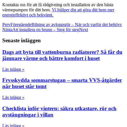
Kontakta oss för att få rådgivning och installation av den bästa
värmepumpen för ditt hem.
Vi hjälper dig att göra ditt hem mer
energieffektivt och bekvämt.
Prev
Föregående
Bilning av avloppsrör – När och varför det behövs
Nästa
Att installera en brunn – Steg för steg
Next
Senaste inläggen
Dags att byta till vattenburna radiatorer? Så får du
jämnare värme och bättre komfort i huset
Läs inlägg »
Frysskydda sommarstugan – smarta VVS-åtgärder
när huset står tomt
Läs inlägg »
Checklista inför vintern: säkra utkastare, rör och
avstängningar i villan
Läs inlägg »