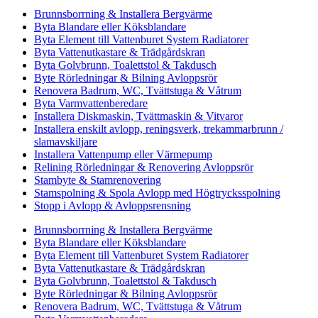
Brunnsborrning & Installera Bergvärme
Byta Blandare eller Köksblandare
Byta Element till Vattenburet System Radiatorer
Byta Vattenutkastare & Trädgårdskran
Byta Golvbrunn, Toalettstol & Takdusch
Byte Rörledningar & Bilning Avloppsrör
Renovera Badrum, WC, Tvättstuga & Våtrum
Byta Varmvattenberedare
Installera Diskmaskin, Tvättmaskin & Vitvaror
Installera enskilt avlopp, reningsverk, trekammarbrunn /
slamavskiljare
Installera Vattenpump eller Värmepump
Relining Rörledningar & Renovering Avloppsrör
Stambyte & Stamrenovering
Stamspolning & Spola Avlopp med Högtrycksspolning
Stopp i Avlopp & Avloppsrensning
Brunnsborrning & Installera Bergvärme
Byta Blandare eller Köksblandare
Byta Element till Vattenburet System Radiatorer
Byta Vattenutkastare & Trädgårdskran
Byta Golvbrunn, Toalettstol & Takdusch
Byte Rörledningar & Bilning Avloppsrör
Renovera Badrum, WC, Tvättstuga & Våtrum