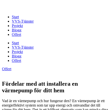
Skip
to
content
Start
VVS-Tjänster
Projekt
Blogg
Offert
Start
VVS-Tjänster
Projekt
Blogg
Offert
Offert
Fördelar med att installera en
värmepump för ditt hem
Vad är en värmepump och hur fungerar den? En värmepump är ett
energieffektivt system som tar upp energi och omvandlar det till
värme för ditt hem. Det är ett hållbart alternativ som kan minska dina