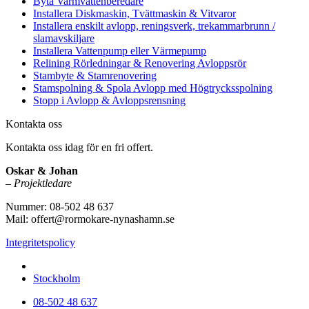
Byta Varmvattenberedare
Installera Diskmaskin, Tvättmaskin & Vitvaror
Installera enskilt avlopp, reningsverk, trekammarbrunn /
slamavskiljare
Installera Vattenpump eller Värmepump
Relining Rörledningar & Renovering Avloppsrör
Stambyte & Stamrenovering
Stamspolning & Spola Avlopp med Högtrycksspolning
Stopp i Avlopp & Avloppsrensning
Kontakta oss
Kontakta oss idag för en fri offert.
Oskar & Johan
– Projektledare
Nummer: 08-502 48 637
Mail: offert@rormokare-nynashamn.se
Integritetspolicy
Vi utför arbeten i hela
Stockholm
08-502 48 637