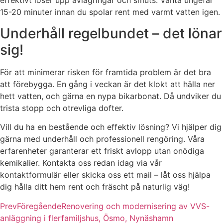
effektivt löser upp avlagringar och smuts. Vänta ungefär
15-20 minuter innan du spolar rent med varmt vatten igen.
Underhåll regelbundet – det lönar
sig!
För att minimerar risken för framtida problem är det bra
att förebygga. En gång i veckan är det klokt att hälla ner
hett vatten, och gärna en nypa bikarbonat. Då undviker du
trista stopp och otrevliga dofter.
Vill du ha en bestående och effektiv lösning? Vi hjälper dig
gärna med underhåll och professionell rengöring. Våra
erfarenheter garanterar ett friskt avlopp utan onödiga
kemikalier. Kontakta oss redan idag via vår
kontaktformulär eller skicka oss ett mail – låt oss hjälpa
dig hålla ditt hem rent och fräscht på naturlig väg!
Prev
Föregående
Renovering och modernisering av VVS-
anläggning i flerfamiljshus, Ösmo, Nynäshamn